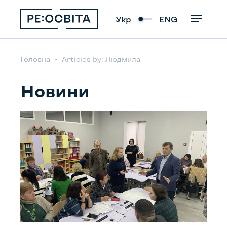
Укр
ENG
Головна
Articles by: Людмила
Новини